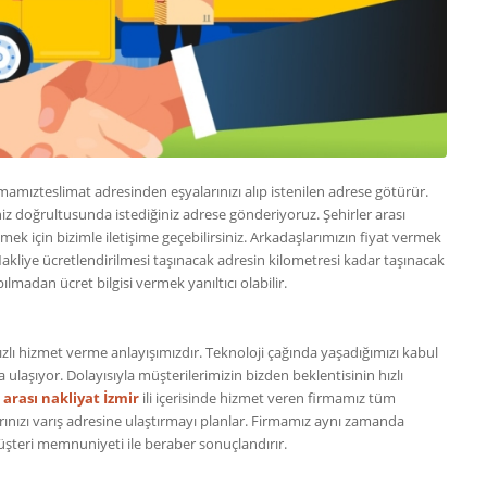
amızteslimat adresinden eşyalarınızı alıp istenilen adrese götürür.
eniz doğrultusunda istediğiniz adrese gönderiyoruz. Şehirler arası
mek için bizimle iletişime geçebilirsiniz. Arkadaşlarımızın fiyat vermek
 Nakliye ücretlendirilmesi taşınacak adresin kilometresi kadar taşınacak
ılmadan ücret bilgisi vermek yanıltıcı olabilir.
lı hizmet verme anlayışımızdır. Teknoloji çağında yaşadığımızı kabul
 ulaşıyor. Dolayısıyla müşterilerimizin bizden beklentisinin hızlı
 arası nakliyat İzmir
ili içerisinde hizmet veren firmamız tüm
larınızı varış adresine ulaştırmayı planlar. Firmamız aynı zamanda
müşteri memnuniyeti ile beraber sonuçlandırır.