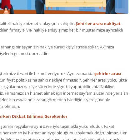
 kaliteli nakliye hizmeti anlayışına sahiptir.
Şehirler arası nakliyat
dilen firmayız. VIP nakliye anlayışımız her bir müşterimize ayrıcalıklı
hangi bir eşyanızın nakliye süreci kişiyi strese sokar. Aklınıza
işelerin gelmesi normaldir.
üşterimize özveri ile hizmet veriyoruz. Aynı zamanda
şehirler arası
 fiyat politikasına sahip nakliye firmasıdır. Şehirler arası yolculukta
e eşyalarınızı nakliye sürecinde sigorta yaptırabilirsiniz. Nakliye
ilirsiniz. Firmamızdan hizmet almak için internet sayfamız üzerinde yer alan
Sizler için eşyalarınız zarar görmeden istediğiniz yere güvenle
iz olmasın.
çerken Dikkat Edilmesi Gerekenler
terinin eşyalarını aynı özveriyle taşımakla yükümlüdür. Fakat
e her zaman iyi hizmet anlayışı olduğunu söylemek doğru olmaz. Her
rdır. Müşterilerimizin sorduğu aynı zamanda edindiğimiz tecrübeler