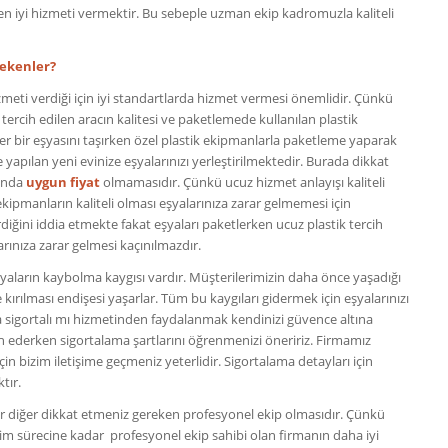
n iyi hizmeti vermektir. Bu sebeple uzman ekip kadromuzla kaliteli
rekenler?
meti verdiği için iyi standartlarda hizmet vermesi önemlidir. Çünkü
tercih edilen aracın kalitesi ve paketlemede kullanılan plastik
er bir eşyasını taşırken özel plastik ekipmanlarla paketleme yaparak
 yapılan yeni evinize eşyalarınızı yerleştirilmektedir. Burada dikkat
ında
uygun fiyat
olmamasıdır. Çünkü ucuz hizmet anlayışı kaliteli
ekipmanların kaliteli olması eşyalarınıza zarar gelmemesi için
erdiğini iddia etmekte fakat eşyaları paketlerken ucuz plastik tercih
rınıza zarar gelmesi kaçınılmazdır.
yaların kaybolma kaygısı vardır. Müşterilerimizin daha önce yaşadığı
ırılması endişesi yaşarlar. Tüm bu kaygıları gidermek için eşyalarınızı
la sigortalı mı hizmetinden faydalanmak kendinizi güvence altına
ih ederken sigortalama şartlarını öğrenmenizi öneririz. Firmamız
in bizim iletişime geçmeniz yeterlidir. Sigortalama detayları için
ktır.
ir diğer dikkat etmeniz gereken profesyonel ekip olmasıdır. Çünkü
etişim sürecine kadar profesyonel ekip sahibi olan firmanın daha iyi