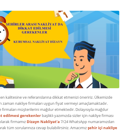
ken kalitesine ve referanslarına dikkat etmenizi öneririz. Ülkemizde
an zaman nakliye firmaları uygun fiyat vermeyi amaçlamaktadır.
iye firmaları müşterilerini mağdur etmektedir. Dolayısıyla mağdur
kat edilmesi gerekenler
başlıklı yazımızda sizler için nakliye firması
 olarak firmamız
Dizayn Nakliyat’a
7/24 WhatsApp numaramızdan
rak tüm sorularınıza cevap bulabilirsiniz. Amacımız
şehir içi nakliye