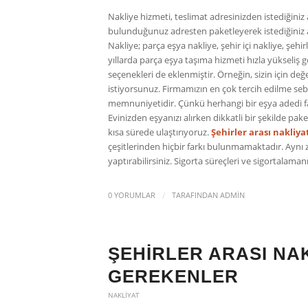
Nakliye hizmeti, teslimat adresinizden istediğiniz
bulunduğunuz adresten paketleyerek istediğiniz ad
Nakliye; parça eşya nakliye, şehir içi nakliye, şehir
yıllarda parça eşya taşıma hizmeti hızla yükseliş g
seçenekleri de eklenmiştir. Örneğin, sizin için d
istiyorsunuz. Firmamızın en çok tercih edilme se
memnuniyetidir. Çünkü herhangi bir eşya adedi far
Evinizden eşyanızı alırken dikkatli bir şekilde pak
kısa sürede ulaştırıyoruz.
Şehirler arası nakliya
çeşitlerinden hiçbir farkı bulunmamaktadır. Aynı
yaptırabilirsiniz. Sigorta süreçleri ve sigortalamanı
/
0 YORUMLAR
TARAFINDAN
ADMIN
ŞEHIRLER ARASI NAK
GEREKENLER
NAKLIYAT