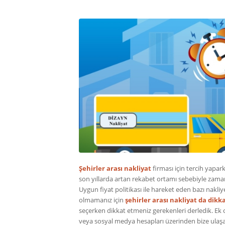
Şehirler arası nakliyat
firması için tercih yapar
son yıllarda artan rekabet ortamı sebebiyle zam
Uygun fiyat politikası ile hareket eden bazı nakl
olmamanız için
şehirler arası nakliyat da dik
seçerken dikkat etmeniz gerekenleri derledik. Ek
veya sosyal medya hesapları üzerinden bize ulaşa