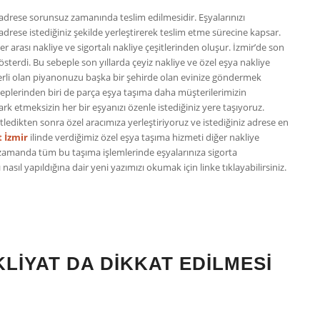
 adrese sorunsuz zamanında teslim edilmesidir. Eşyalarınızı
rese istediğiniz şekilde yerleştirerek teslim etme sürecine kapsar.
ler arası nakliye ve sigortalı nakliye çeşitlerinden oluşur. İzmir’de son
österdi. Bu sebeple son yıllarda çeyiz nakliye ve özel eşya nakliye
eğerli olan piyanonuzu başka bir şehirde olan evinize göndermek
beplerinden biri de parça eşya taşıma daha müşterilerimizin
k etmeksizin her bir eşyanızı özenle istediğiniz yere taşıyoruz.
etledikten sonra özel aracımıza yerleştiriyoruz ve istediğiniz adrese en
t İzmir
ilinde verdiğimiz özel eşya taşıma hizmeti diğer nakliye
 zamanda tüm bu taşıma işlemlerinde eşyalarınıza sigorta
 nasıl yapıldığına dair yeni yazımızı okumak için linke tıklayabilirsiniz.
LIYAT DA DIKKAT EDILMESI