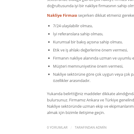
doğrultusunda iyi bir nakliye firmasının sahip olmas
Nakliye Firması
seçerken dikkat etmeniz gereke
7/24 ulaşılabilir olması,
İyi referanslara sahip olması,
Kurumsal bir bakış açısına sahip olması,
Etik ve iş ahlakı değerlerine önem vermesi,
Firmanın nakliye alanında uzman ve uyumlu e
Müşteri memnuniyetine önem vermesi,
Nakliye sektörüne göre çok uygun veya çok pah
özellikler arasındadır.
Yukarıda belirttiğiniz maddeler dikkate alındığın
bulursunuz. Firmamız Ankara ve Türkiye genelinde 
Nakliye sektöründe uzman ekip ve ekipmanlarımız
almak için bizimle iletişime geçin.
/
0 YORUMLAR
TARAFINDAN
ADMIN