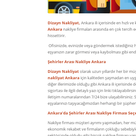
Dizayn Nakliyat,
Ankara ili içerisinde en hızlı ve
Ankara
nakliye firmaları arasında en çok tercih e
hissettirir.
Ofisinizde, evinizde veya göndermek istediğiniz her
eşyanızın zarar görmesi veya kaybolması gibi end
Şehirler Arası Nakliye Ankara
Dizayn Nakliyat
olarak uzun yıllardır her bir m
nakliyat Ankara
için kaliteden şaşmadan en uygun
diğer illerimizde olduğu gibi Ankara ili içerisinde d
sigortası ile ilgili detaylı yazı için linki tıklayab
iletişim numaralarından 7/24 bize ulaşabilirsiniz. 
eşyalarınızı taşıyacağımızdan herhangi bir şüphen
Ankara’da Şehirler Arası Nakliye Firması Se
Nakliye firması müşteri ayrımı yapmadan, her müş
ekonomik rekabet ve firmaların çokluğu sebebiyl
sektöründe olduğu gibi birçok nakliye firması va