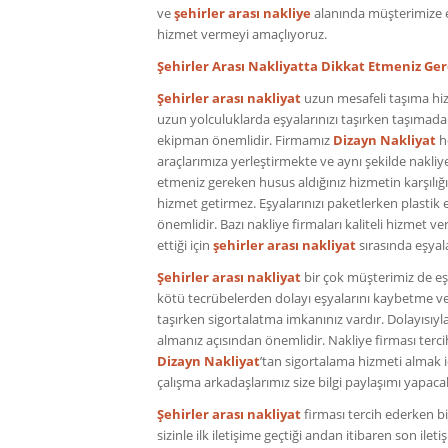
ve
şehirler arası nakliye
alanında müşterimize e
hizmet vermeyi amaçlıyoruz.
Şehirler Arası Nakliyatta Dikkat Etmeniz Ge
Şehirler arası nakliyat
uzun mesafeli taşıma hiz
uzun yolculuklarda eşyalarınızı taşırken taşımada 
ekipman önemlidir. Firmamız
Dizayn Nakliyat
h
araçlarımıza yerleştirmekte ve aynı şekilde nakliye
etmeniz gereken husus aldığınız hizmetin karşılığ
hizmet getirmez. Eşyalarınızı paketlerken plastik 
önemlidir. Bazı nakliye firmaları kaliteli hizmet v
ettiği için
şehirler arası nakliyat
sırasında eşyala
Şehirler arası nakliyat
bir çok müşterimiz de eş
kötü tecrübelerden dolayı eşyalarını kaybetme ve k
taşırken sigortalatma imkanınız vardır. Dolayısıy
almanız açısından önemlidir. Nakliye firması terc
Dizayn Nakliyat
’tan sigortalama hizmeti almak iç
çalışma arkadaşlarımız size bilgi paylaşımı yapaca
Şehirler arası nakliyat
firması tercih ederken b
sizinle ilk iletişime geçtiği andan itibaren son il